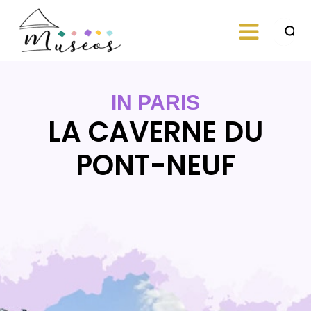
Skip
to
content
Just another
museos
WordPress site
IN PARIS
LA CAVERNE DU
PONT-NEUF