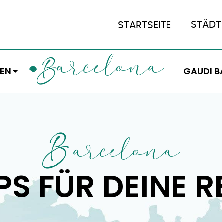
STÄDT
STARTSEITE
ARCELONA
B
EN
GAUDI B
B
ARCELONA
PS FÜR DEINE R