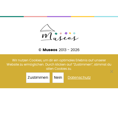
©
Museos
2013 - 2026
Wir nutzen Cookies, um dir ein optimales Erlebnis auf unserer
Website zu ermöglichen. Durch klicken auf “Zustimmen”, stimmst du
allen Cookies zu.
Über uns
Amsterdam
Barcelona
Florenz
Madrid
Paris
Rom
Venedig
Wien
Zustimmen
Nein
Datenschutz
TOP 10
SAGRADA
TICKETS
MEHR
FAMILIA