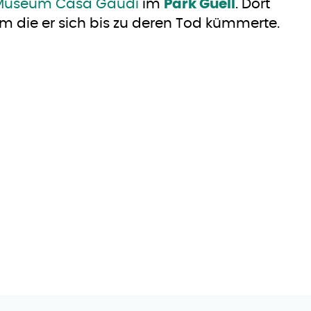
Museum Casa Gaudí
im
Park Güell
. Dort
um die er sich bis zu deren Tod kümmerte.