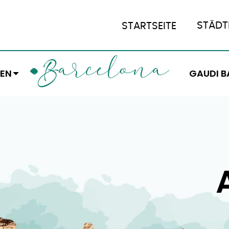
STÄDT
STARTSEITE
ARCELONA
B
EN
GAUDI B