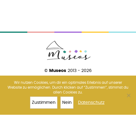
©
Museos
2013 - 2026
Wir nutzen Cookies, um dir ein optimales Erlebnis auf unserer
Website zu ermöglichen. Durch klicken auf “Zustimmen”, stimmst du
allen Cookies zu.
Über uns
Amsterdam
Barcelona
Florenz
Madrid
Paris
Rom
Venedig
Wien
Zustimmen
Nein
Datenschutz
TOP 10
SAGRADA
TICKETS
MEHR
FAMILIA