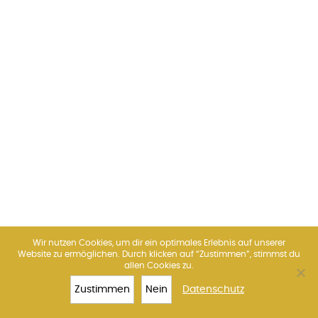
Wir nutzen Cookies, um dir ein optimales Erlebnis auf unserer
Website zu ermöglichen. Durch klicken auf “Zustimmen”, stimmst du
allen Cookies zu.
Zustimmen
Nein
Datenschutz