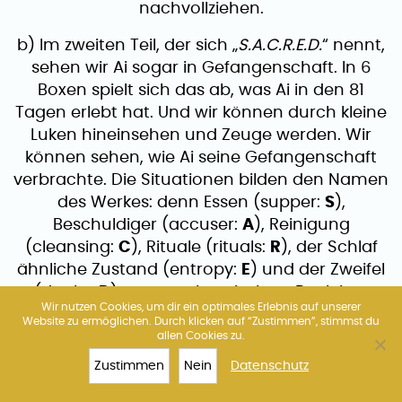
nachvollziehen.
b) Im zweiten Teil, der sich „
S.A.C.R.E.D.
“ nennt,
sehen wir Ai sogar in Gefangenschaft. In 6
Boxen spielt sich das ab, was Ai in den 81
Tagen erlebt hat. Und wir können durch kleine
Luken hineinsehen und Zeuge werden. Wir
können sehen, wie Ai seine Gefangenschaft
verbrachte. Die Situationen bilden den Namen
des Werkes: denn Essen (supper:
S
),
Beschuldiger (accuser:
A
), Reinigung
(cleansing:
C
), Rituale (rituals:
R
), der Schlaf
ähnliche Zustand (entropy:
E
) und der Zweifel
(doubt:
D
) waren seine einzigen Begleiter.
Wir nutzen Cookies, um dir ein optimales Erlebnis auf unserer
Und da wir in die Boxen schauen, sind wir
Website zu ermöglichen. Durch klicken auf “Zustimmen”, stimmst du
dann vielleicht so wie die Polizisten, die nicht
allen Cookies zu.
von seiner Seite wichen?
Zustimmen
Nein
Datenschutz
Am 22. Juli 2011 wurde er auf Kaution und