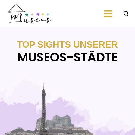
Skip
to
content
Just another
museos
WordPress site
TOP SIGHTS UNSERER
MUSEOS-STÄDTE