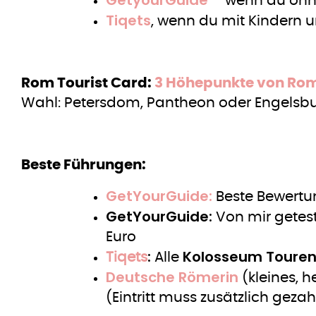
GetyourGuide
– wenn du ohne
Tiqets
, wenn du mit Kindern u
Rom Tourist Card:
3 Höhepunkte von Rom
Wahl: Petersdom, Pantheon oder Engelsb
Beste Führungen:
GetYourGuide:
Beste Bewertu
GetYourGuide:
Von mir getest
Euro
:
Kolosseum Toure
Tiqets
Alle
Deutsche Römerin
(kleines, h
(Eintritt muss zusätzlich gezah