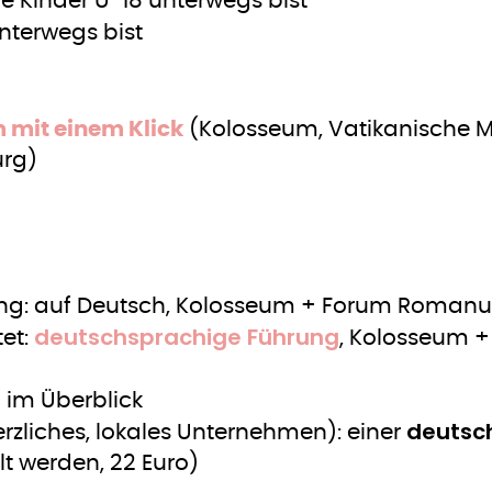
 Kinder U-18 unterwegs bist
nterwegs bist
 mit einem Klick
(Kolosseum, Vatikanische 
urg)
ng: auf Deutsch, Kolosseum + Forum Romanum
deutschsprachige Führung
et:
, Kolosseum 
n
im Überblick
deutsch
erzliches, lokales Unternehmen): einer
lt werden, 22 Euro)