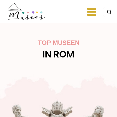
Skip
to
content
Just another
museos
WordPress site
TOP MUSEEN
IN ROM