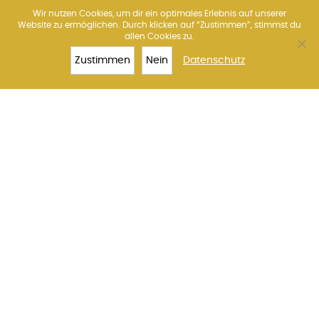
Wir nutzen Cookies, um dir ein optimales Erlebnis auf unserer
Website zu ermöglichen. Durch klicken auf “Zustimmen”, stimmst du
allen Cookies zu.
Über uns
Amsterdam
Barcelona
Florenz
Madrid
Paris
Rom
Venedig
Wien
Zustimmen
Nein
Datenschutz
TOP 10
KOLOSSEUM
TICKETS
MEHR
Impressum
Datenschutz
Kontakt