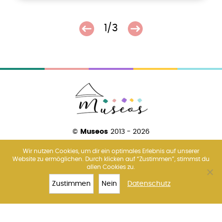
1/3
©
Museos
2013 - 2026
Wir nutzen Cookies, um dir ein optimales Erlebnis auf unserer
Website zu ermöglichen. Durch klicken auf “Zustimmen”, stimmst du
allen Cookies zu.
Über uns
Amsterdam
Barcelona
Florenz
Madrid
Paris
Rom
Venedig
Wien
Zustimmen
Nein
Datenschutz
TOP 10
KOLOSSEUM
TICKETS
MEHR