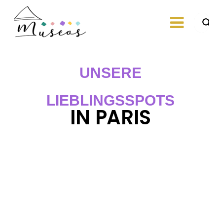
Skip
to
content
Just another
museos
WordPress site
UNSERE
LIEBLINGSSPOTS
IN PARIS