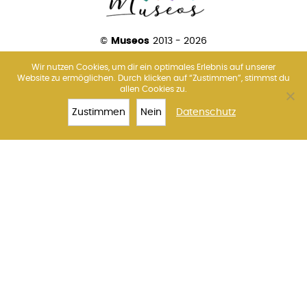
©
Museos
2013 - 2026
Wir nutzen Cookies, um dir ein optimales Erlebnis auf unserer
Website zu ermöglichen. Durch klicken auf “Zustimmen”, stimmst du
allen Cookies zu.
Über uns
Amsterdam
Barcelona
Florenz
Madrid
Paris
Rom
Venedig
Wien
Zustimmen
Nein
Datenschutz
TOP 10
DOGENPALAST
TICKETS
MEHR
Impressum
Datenschutz
Kontakt