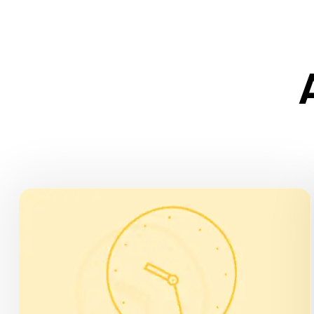
ÖFFNUNGSZEITEN
Täglich, 10.00 – 18.00 Uhr
Feiertage:
Am 27. April und 25. Dezember