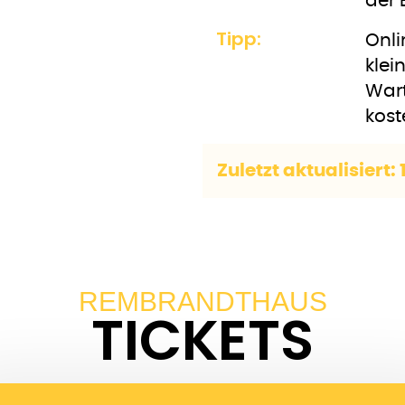
der 
Tipp:
Onli
klei
Wart
kost
Zuletzt aktualisiert:
REMBRANDTHAUS
TICKETS