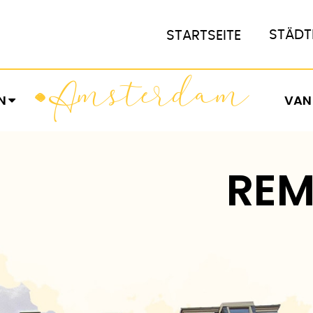
STÄDT
STARTSEITE
MSTERDAM
A
N
VAN
RE