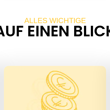
ALLES WICHTIGE
AUF EINEN BLIC
PREISE
23,50 Euro für Erwachsene
15 Euro für Personen zwischen 18 und
25 Jahren, Studenten in dem Alter
8 Euro für Kinder von 6 bis 17 Jahren