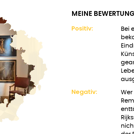
MEINE BEWERTUNG
Positiv:
Bei
beko
Eind
Küns
gear
Lebe
aus
Negativ:
Wer 
Remb
entt
Rijk
nich