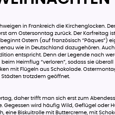
eigen in Frankreich die Kirchenglocken. De
st am Ostersonntag zurück. Der Karfreitag ist 
r beginnt Ostern (auf französisch “Pâques”) e
genau wie in Deutschland dazugehören. Auch 
radition entspricht. Denn der Legende nach w
beim Heimflug “verloren”, sodass sie übera
 mit Flügeln aus Schokolade. Ostermontag ist 
 Städten trotzdem geöffnet.
iertag, daher trifft man sich erst zum Abende
. Gegessen wird häufig Wild, Geflügel oder 
h, eine Biskuitrolle mit Buttercreme, mit S