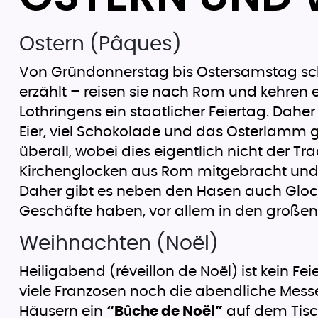
Ostern (Pâques)
Von Gründonnerstag bis Ostersamstag schw
erzählt – reisen sie nach Rom und kehren er
Lothringens ein staatlicher Feiertag. Dahe
Eier, viel Schokolade und das Osterlamm 
überall, wobei dies eigentlich nicht der T
Kirchenglocken aus Rom mitgebracht und 
Daher gibt es neben den Hasen auch Glocken
Geschäfte haben, vor allem in den großen
Weihnachten (Noël)
Heiligabend (réveillon de Noël) ist kein Fe
viele Franzosen noch die abendliche Messe
Häusern ein
“Bȗche de Noël”
auf dem Tisc