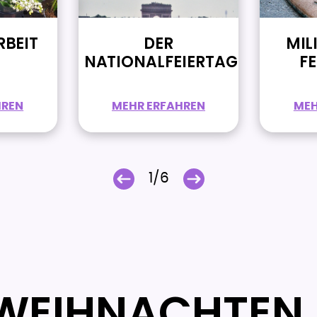
RBEIT
DER
MIL
NATIONALFEIERTAG
F
HREN
MEHR ERFAHREN
MEH
1/6
 WEIHNACHTEN