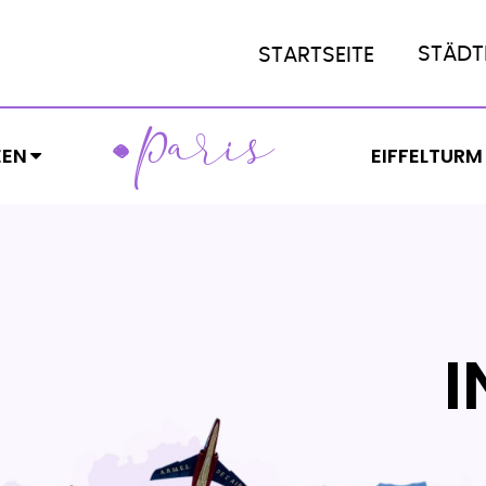
STÄDT
STARTSEITE
ARIS
P
EEN
EIFFELTURM
I