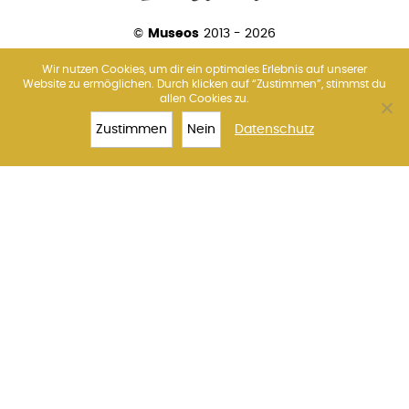
©
Museos
2013 - 2026
Wir nutzen Cookies, um dir ein optimales Erlebnis auf unserer
Website zu ermöglichen. Durch klicken auf “Zustimmen”, stimmst du
allen Cookies zu.
Über uns
Amsterdam
Barcelona
Florenz
Madrid
Paris
Rom
Venedig
Wien
Zustimmen
Nein
Datenschutz
TOP 10
VAN GOGH
TICKETS
MEHR
Impressum
Datenschutz
Kontakt