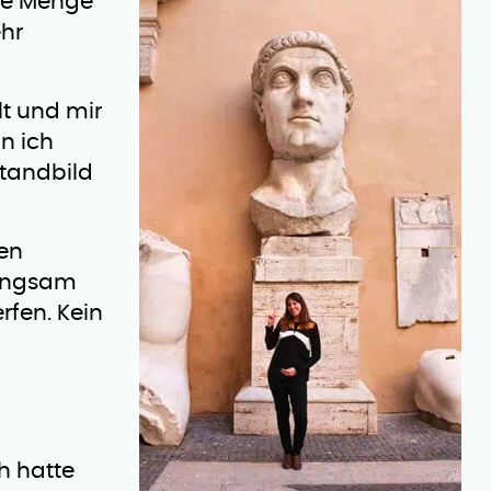
ine Menge
hr
lt und mir
n ich
standbild
en
langsam
fen. Kein
ch hatte