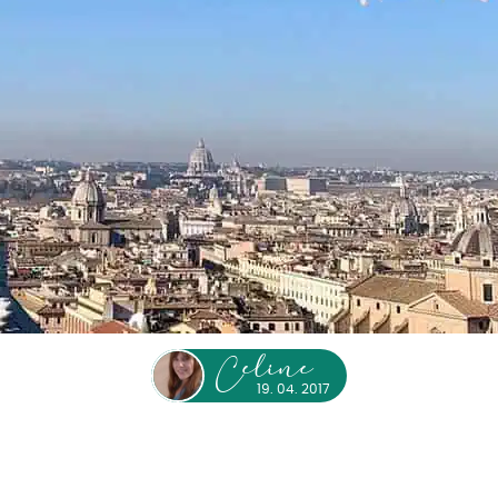
eline
C
19. 04. 2017