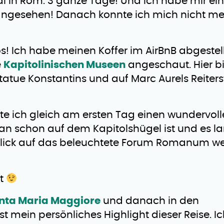
al in Rom. 3 ganze Tage! Und ich habe mir e
angesehen! Danach konnte ich mich nicht me
s! Ich habe meinen Koffer im AirBnB abgestel
e
Kapitolinischen Museen
angeschaut. Hier bi
atue Konstantins und auf Marc Aurels Reiter
e ich gleich am ersten Tag einen wundervoll
 schon auf dem Kapitolshügel ist und es 
Blick auf das beleuchtete Forum Romanum wer
ft
nta Maria Maggiore
und danach in den
 ist mein persönliches Highlight dieser Reise. I