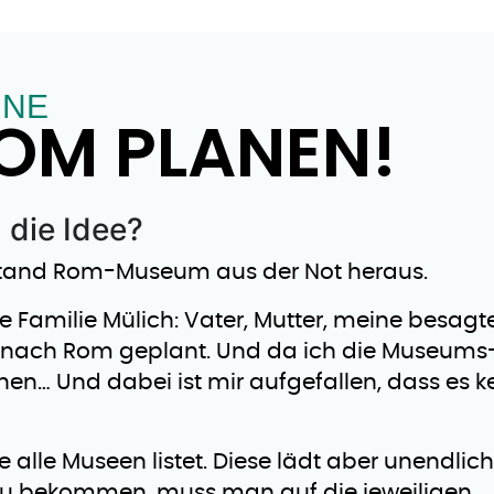
INE
ROM PLANEN!
 die Idee?
tand Rom-Museum aus der Not heraus.
ie Familie Mülich: Vater, Mutter, meine besagt
b nach Rom geplant. Und da ich die Museums
lanen… Und dabei ist mir aufgefallen, dass es k
ie alle Museen listet. Diese lädt aber unendlich
zu bekommen, muss man auf die jeweiligen