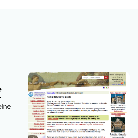
e
-
eine