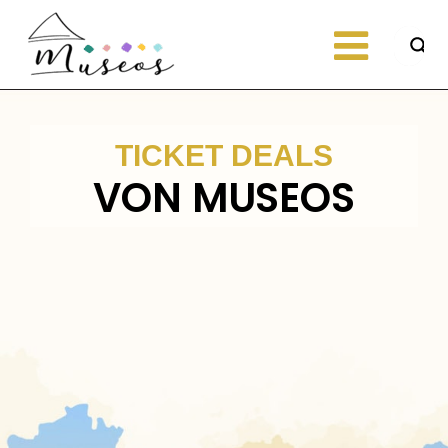
Skip
to
content
Just another
museos
WordPress site
TICKET DEALS
VON MUSEOS