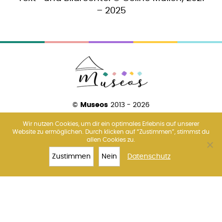
– 2025
©
Museos
2013 - 2026
Wir nutzen Cookies, um dir ein optimales Erlebnis auf unserer
Website zu ermöglichen. Durch klicken auf “Zustimmen”, stimmst du
allen Cookies zu.
Über uns
Amsterdam
Barcelona
Florenz
Madrid
Paris
Rom
Venedig
Wien
Zustimmen
Nein
Datenschutz