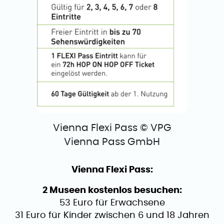
Vienna Flexi Pass © VPG
Vienna Pass GmbH
Vienna Flexi Pass:
2 Museen
kostenlos besuchen:
53 Euro für Erwachsene
31 Euro für Kinder zwischen 6 und 18 Jahren