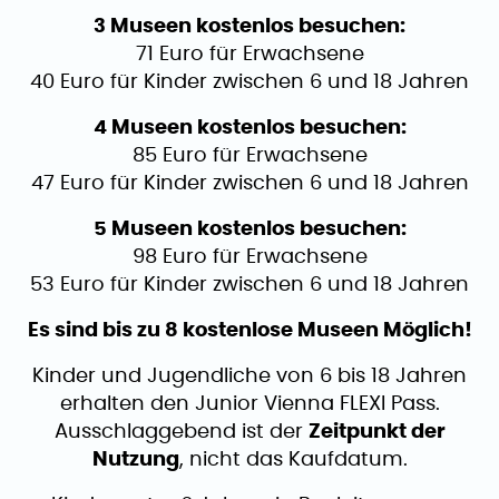
3 Museen
kostenlos besuchen:
71 Euro für Erwachsene
40 Euro für Kinder zwischen 6 und 18 Jahren
4 Museen
kostenlos besuchen:
85 Euro für Erwachsene
47 Euro für Kinder zwischen 6 und 18 Jahren
5 Museen
kostenlos besuchen:
98 Euro für Erwachsene
53 Euro für Kinder zwischen 6 und 18 Jahren
Es sind bis zu 8 kostenlose Museen Möglich!
Kinder und Jugendliche von 6 bis 18 Jahren
erhalten den Junior Vienna FLEXI Pass.
Ausschlaggebend ist der
Zeitpunkt der
Nutzung
, nicht das Kaufdatum.