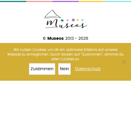
©
Museos
2013 - 2026
Wir nutzen Cookies, um dir ein optimales Erlebnis auf unserer
Website zu ermöglichen. Durch klicken auf “Zustimmen”, stimmst du
allen Cookies zu.
Über uns
Amsterdam
Barcelona
Florenz
Madrid
Paris
Rom
Venedig
Wien
Zustimmen
Nein
Datenschutz
TOP 10
RIESENRAD
TICKETS
MEHR
Impressum