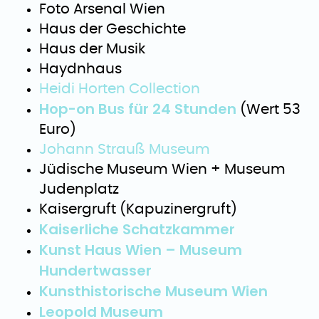
Foto Arsenal Wien
Haus der Geschichte
Haus der Musik
Haydnhaus
Heidi Horten Collection
Hop-on Bus für 24 Stunden
(Wert 53
Euro)
Johann Strauß Museum
Jüdische Museum Wien + Museum
Judenplatz
Kaisergruft (Kapuzinergruft)
Kaiserliche Schatzkammer
Kunst Haus Wien – Museum
Hundertwasser
Kunsthistorische Museum Wien
Leopold Museum