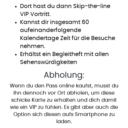
Dort hast du dann Skip-the-line
VIP Vortritt.
Kannst dir insgesamt 60
aufeinanderfolgende
Kalendertage Zeit für die Besuche
nehmen.
Erhältst ein Begleitheft mit allen
Sehenswürdigkeiten
Abholung:
Wenn du den Pass online kaufst, musst du
ihn dennoch vor Ort abholen, um diese
schicke Karte zu erhalten und dich damit
wie ein VIP zu fühlen. Es gibt aber auch die
Option sich diesen aufs Smartphone zu
laden.