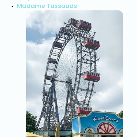
Madame Tussauds