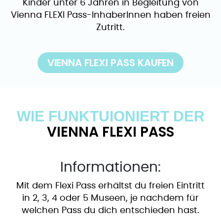
Kinder unter 6 Jahren in Begleitung von
Vienna FLEXI Pass-InhaberInnen haben freien
Zutritt.
VIENNA FLEXI PASS KAUFEN
WIE FUNKTUIONIERT DER
VIENNA FLEXI PASS
Informationen:
Mit dem Flexi Pass erhältst du freien Eintritt
in 2, 3, 4 oder 5 Museen, je nachdem für
welchen Pass du dich entschieden hast.