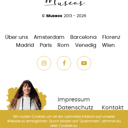
©
Museos
2013 - 2026
Über uns
Amsterdam
Barcelona
Florenz
Madrid
Paris
Rom
Venedig
Wien
Impressum
Datenschutz
Kontakt
Wir nutzen Cookies, um dir ein optimales Erlebnis auf unserer
Website zu ermöglichen. Durch klicken auf “Zustimmen”, stimmst du
allen Cookies zu.