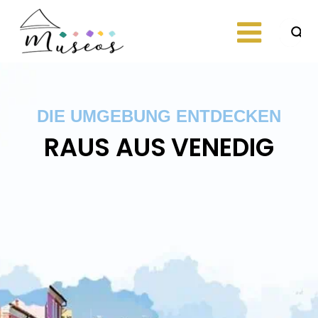
Skip
to
content
Just another
museos
WordPress site
DIE UMGEBUNG ENTDECKEN
RAUS AUS VENEDIG