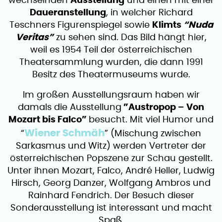
wechselnden
Ausstellung
und einen mit einer
Daueranstellung
, in welcher Richard
Teschners Figurenspiegel sowie
Klimts
“Nuda
Veritas”
zu sehen sind. Das Bild hängt hier,
weil es 1954 Teil der österreichischen
Theatersammlung wurden, die dann 1991
Besitz des Theatermuseums wurde.
Im großen Ausstellungsraum haben wir
damals die Ausstellung
”Austropop – Von
Mozart bis Falco”
besucht. Mit viel Humor und
Wiener Schmäh
“
” (Mischung zwischen
Sarkasmus und Witz) werden Vertreter der
österreichischen Popszene zur Schau gestellt.
Unter ihnen Mozart, Falco, André Heller, Ludwig
Hirsch, Georg Danzer, Wolfgang Ambros und
Rainhard Fendrich. Der Besuch dieser
Sonderausstellung ist interessant und macht
Spaß.