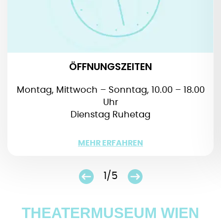
Instandhaltungsarbeiten:
6. Juni + 25. Juli 2023: Eroica Saal
20. + 27. Juni 2023: Nuda Veritas & Richard
Teschners Figurenspiel
19. + 20. September 2023: Ausstellungsfläche
Obergeschoss
ÖFFNUNGSZEITEN
31. Oktober + 7. November 2023:
Ausstellungsfläche Erdgeschoss
Montag, Mittwoch – Sonntag, 10.00 – 18.00
Uhr
Dienstag Ruhetag
WENIGER
MEHR ERFAHREN
1/5
THEATERMUSEUM WIEN