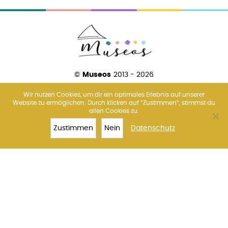
©
Museos
2013 - 2026
Wir nutzen Cookies, um dir ein optimales Erlebnis auf unserer
Website zu ermöglichen. Durch klicken auf “Zustimmen”, stimmst du
allen Cookies zu.
Über uns
Amsterdam
Barcelona
Florenz
Madrid
Paris
Rom
Venedig
Wien
Zustimmen
Nein
Datenschutz
TOP 10
RIESENRAD
TICKETS
MEHR
Impressum