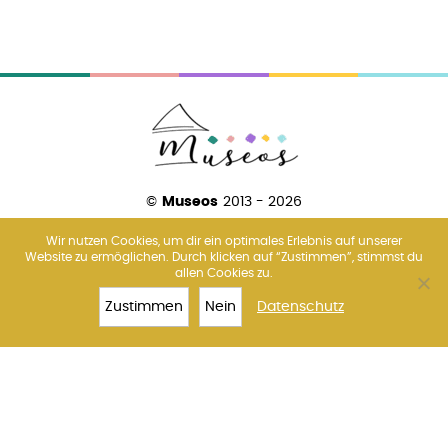
©
Museos
2013 - 2026
Wir nutzen Cookies, um dir ein optimales Erlebnis auf unserer
Website zu ermöglichen. Durch klicken auf “Zustimmen”, stimmst du
allen Cookies zu.
Über uns
Amsterdam
Barcelona
Florenz
Madrid
Paris
Rom
Venedig
Wien
Zustimmen
Nein
Datenschutz
TOP 10
RIESENRAD
TICKETS
MEHR