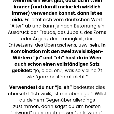
Wenn es ein Wort gibt, dass du in Wien
immer (und damit meine ich wirklich
immer) verwenden kannst, dann ist es
oida.
Es leitet sich vom deutschen Wort
“Alter” ab und kann je nach Betonung ein
Ausdruck der Freude, des Jubels, des Zorns
oder Ärgers, der Traurigkeit, des
Entsetzens, des Überraschens, usw. sein.
In
Kombination mit den zwei zweisilbigen-
Wörtern “jo” und “eh” hast du in Wien
auch schon einen vollständigen Satz
gebildet:
“jo, oida, eh.”, was so viel heißt
wie “ganz bestimmt nicht.”
Verwendest du nur “jo, eh”
bedeutet dies
übersetzt “Ich weiß, ist mir aber egal”. Willst
du deinem Gegenüber allerdings
zustimmen, dann sagst du am besten
“leiwand” oder noch besser “ur leiwand”,