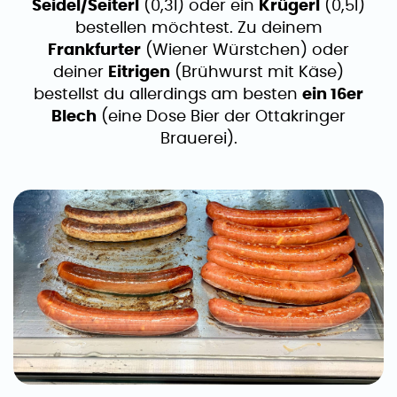
Seidel/Seiterl
(0,3l) oder ein
Krügerl
(0,5l)
bestellen möchtest. Zu deinem
Frankfurter
(Wiener Würstchen) oder
deiner
Eitrigen
(Brühwurst mit Käse)
bestellst du allerdings am besten
ein 16er
Blech
(eine Dose Bier der Ottakringer
Brauerei).