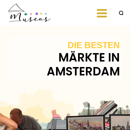
Skip
to
content
Just another
museos
WordPress site
DIE BESTEN
MÄRKTE IN
AMSTERDAM