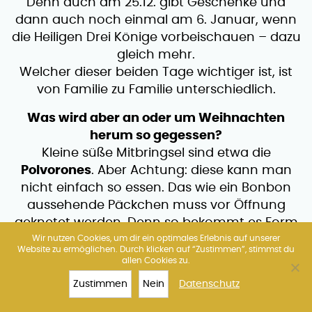
Denn auch am 25.12. gibt Geschenke und
dann auch noch einmal am 6. Januar, wenn
die Heiligen Drei Könige vorbeischauen – dazu
gleich mehr.
Welcher dieser beiden Tage wichtiger ist, ist
von Familie zu Familie unterschiedlich.
Was wird aber an oder um Weihnachten
herum so gegessen?
Kleine süße Mitbringsel sind etwa die
Polvorones
. Aber Achtung: diese kann man
nicht einfach so essen. Das wie ein Bonbon
aussehende Päckchen muss vor Öffnung
geknetet werden. Denn so bekommt es Form
und Stabilität – macht ihr es vorher auf, rieselt
Wir nutzen Cookies, um dir ein optimales Erlebnis auf unserer
Website zu ermöglichen. Durch klicken auf “Zustimmen”, stimmst du
euch nur “Sand” entgegen…
allen Cookies zu.
Den
Torró
aus weißem Nougat kennt man
Zustimmen
Nein
Datenschutz
TOP 10
SAGRADA
TICKETS
MEHR
schon eher und ist ein beliebtes Mitbringsel.
FAMILIA
Diesen gibt es in vielen verschiedenen