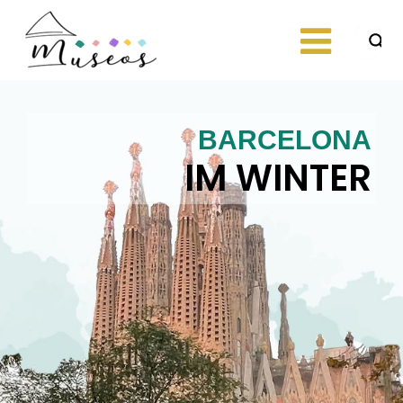
Skip
to
content
Just another
museos
WordPress site
BARCELONA
IM WINTER