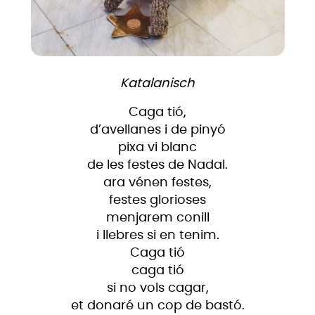
Katalanisch
Caga tió,
d’avellanes i de pinyó
pixa vi blanc
de les festes de Nadal.
ara vénen festes,
festes glorioses
menjarem conill
i llebres si en tenim.
Caga tió
caga tió
si no vols cagar,
et donaré un cop de bastó.