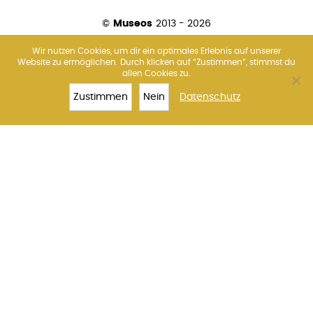
©
Museos
2013 - 2026
Wir nutzen Cookies, um dir ein optimales Erlebnis auf unserer
Website zu ermöglichen. Durch klicken auf “Zustimmen”, stimmst du
allen Cookies zu.
Über uns
Amsterdam
Barcelona
Florenz
Madrid
Paris
Rom
Venedig
Wien
Zustimmen
Nein
Datenschutz
TOP 10
SAGRADA
TICKETS
MEHR
FAMILIA
Impressum
Datenschutz
Kontakt