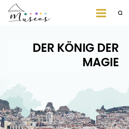
Skip
to
content
Just another
museos
WordPress site
DER KÖNIG DER
MAGIE