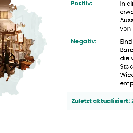
Positiv:
In e
erwa
Auss
von 
Negativ:
Einz
Barc
die 
Stad
Wied
empf
Zuletzt aktualisiert: 