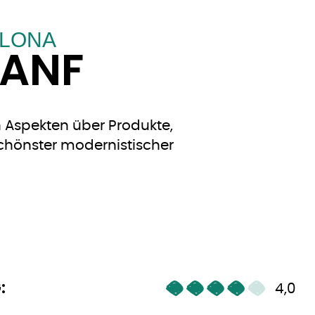
ELONA
HANF
 Aspekten über Produkte,
schönster modernistischer
:
4,0