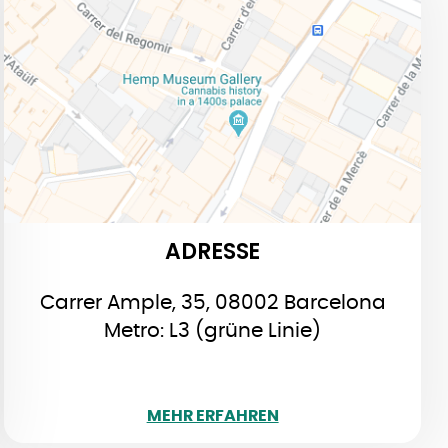
ADRESSE
Carrer Ample, 35, 08002 Barcelona
Metro: L3 (grüne Linie): Drassanes, L4
(gelbe): Jaume I
ADRESSE
Carrer Ample, 35, 08002 Barcelona
Metro: L3 (grüne Linie)
WENIGER
MEHR ERFAHREN