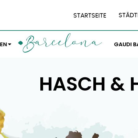
STÄDT
STARTSEITE
ARCELONA
B
EN
GAUDI B
HASCH & 