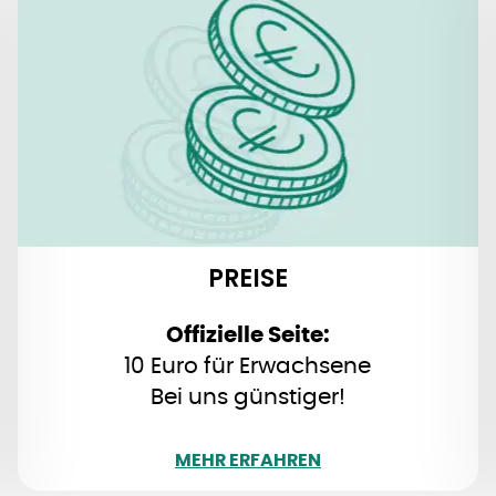
PREISE
10 Euro für Erwachsene
7,20 Euro für Gruppen ab 10 Personen
Freier Eintritt für Kinder unter 13 Jahren
(in Begleitung eines Erwachsenen)
PREISE
Offizielle Seite:
10 Euro für Erwachsene
Bei uns günstiger!
WENIGER
MEHR ERFAHREN