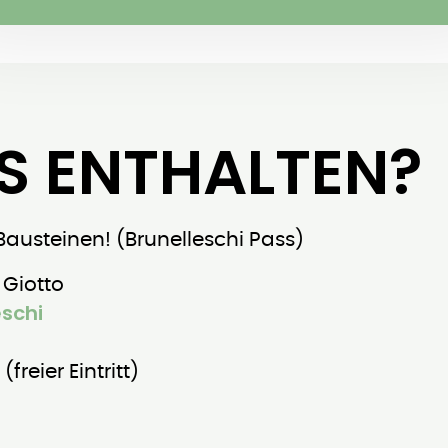
S ENTHALTEN?
 Bausteinen! (Brunelleschi Pass)
Giotto
eschi
(freier Eintritt)