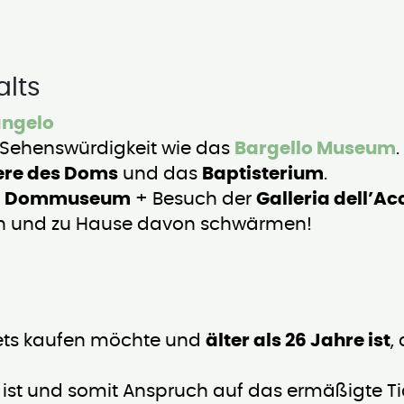
alts
angelo
 Sehenswürdigkeit wie das
Bargello Museum
.
ere des Doms
und das
Baptisterium
.
m
Dommuseum
+ Besuch der
Galleria dell’A
en und zu Hause davon schwärmen!
qets kaufen möchte und
älter als 26 Jahre ist
,
t und somit Anspruch auf das ermäßigte Tick