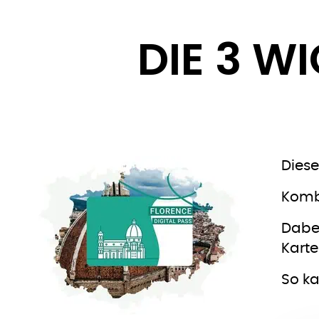
DIE 3 W
Diese
Kombi
Dabei
Karte
So k