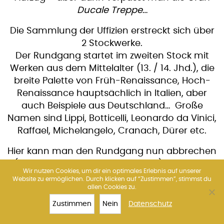
Ducale Treppe
…
Die Sammlung der Uffizien erstreckt sich über
2 Stockwerke.
Der Rundgang startet im zweiten Stock mit
Werken aus dem Mittelalter (13. / 14. Jhd.), die
breite Palette von Früh-Renaissance, Hoch-
Renaissance hauptsächlich in Italien, aber
auch Beispiele aus Deutschland… Große
Namen sind Lippi, Botticelli, Leonardo da Vinici,
Raffael, Michelangelo, Cranach, Dürer etc.
Hier kann man den Rundgang nun abbrechen
(die kurze blaue Route wäre das) oder man
Wir nutzen Cookies, um dir ein optimales Erlebnis auf unserer
steigt ein Stockwerk tiefer und der Rundgang
Website zu ermöglichen. Durch klicken auf “Zustimmen”, stimmst du
allen Cookies zu.
geht weiter.
Zustimmen
Nein
Datenschutz
Im ersten Stock finden wir die End-
TOP 10
UFFIZIEN
TICKETS
MEHR
Renaissance des 16. Jahrhunderts mit Tizian,