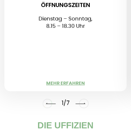
sich zum Ausgang zu begeben.
ÖFFNUNGSZEITEN
Feiertage:
1. Januar + 25. Dezember: geschlossen
Dienstag – Sonntag,
8.15 – 18.30 Uhr
WENIGER
MEHR ERFAHREN
1/7
DIE UFFIZIEN