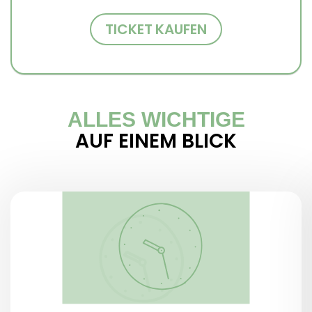
TICKET KAUFEN
ALLES WICHTIGE
AUF EINEM BLICK
ÖFFNUNGSZEITEN
Dienstag – Sonntag,
8.15 – 18.30 Uhr
Ruhetag
Montag:
Kasse schließt um 17.30 Uhr
Um 18.30 Uhr Besucher werden aufgefordert,