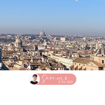
usi_MS
S
11. 04. 2021