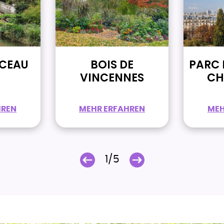
CEAU
BOIS DE
PARC 
VINCENNES
CH
HREN
MEHR ERFAHREN
MEH
1/5