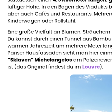
stattdessen einen
4,5 Kilometer langen,
luftiger Höhe. In den Bögen des Viadukts
aber auch Cafés und Restaurants. Mehrer
Kinderwagen oder Rollstuhl.
Eine große Vielfalt an Blumen, Sträuchern
Du kannst durch einen Tunnel aus Bambus 
warmen Jahreszeit am mehrere Meter lan
Pariser Hausfassaden sieht man hier einm
“Sklaven” Michelangelos
am Polizeirevie
ist (das Original findest du im
Louvre
).