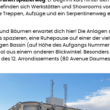
 grünen Spazierweg
. Er beginnt kurz hinter de
 befinden sich Werkstätten und Showrooms vo
e Treppen, Aufzüge und ein Serpentinenweg e
 und Bäumen erwartet dich hier! Die Anlagen s
spazieren, eine Ruhepause auf einer der viel
gen Bassin (auf Höhe des Aufgangs Nummer 6
al aus einem anderen Blickwinkel. Besonders
r des 12. Arrondissements (80 Avenue Daumes