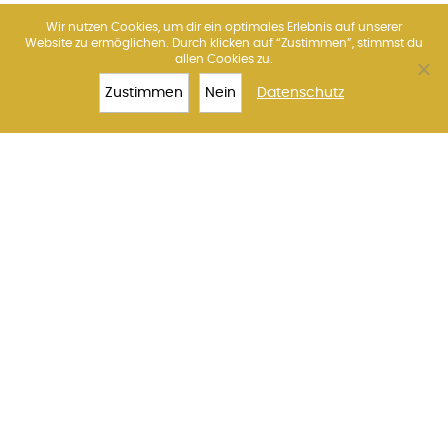
Wir nutzen Cookies, um dir ein optimales Erlebnis auf unserer
Website zu ermöglichen. Durch klicken auf “Zustimmen”, stimmst du
allen Cookies zu.
Über uns
Amsterdam
Barcelona
Florenz
Madrid
Paris
Rom
Venedig
Wien
Zustimmen
Nein
Datenschutz
TOP 10
KOLOSSEUM
TICKETS
MEHR
Impressum
Datenschutz
Kontakt