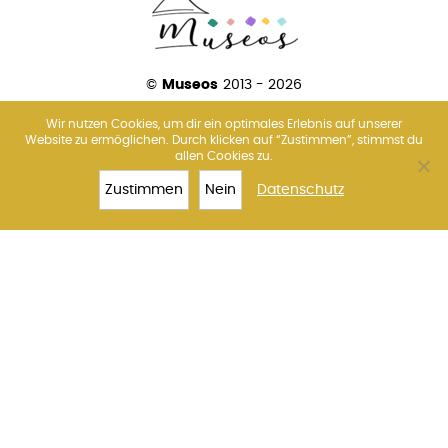
©
Museos
2013 - 2026
Wir nutzen Cookies, um dir ein optimales Erlebnis auf unserer
Website zu ermöglichen. Durch klicken auf “Zustimmen”, stimmst du
allen Cookies zu.
Über uns
Amsterdam
Barcelona
Florenz
Madrid
Paris
Rom
Venedig
Wien
Zustimmen
Nein
Datenschutz
TOP 10
KOLOSSEUM
TICKETS
MEHR
Impressum
Datenschutz
Kontakt